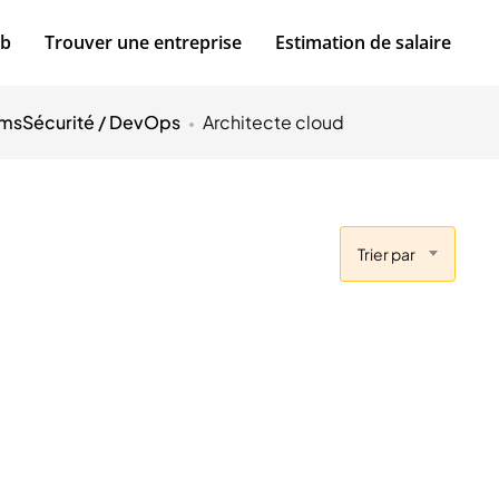
ob
Trouver une entreprise
Estimation de salaire
oms
Sécurité / DevOps
Architecte cloud
Trier par