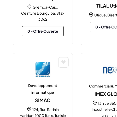
TILAL Ut
Gremda-Caïd,
Ceinture Bourguiba, Sfax
Utique, Bizert
3062
0
- Offre Ou
0
- Offre Ouverte
Développement
Commercial & M
informatique
IMEX GL
SIMAC
13, rue 860
Industrielle Ch
124, Rue Radhia
Tunis, Tuni
Haddad, 1000 Tunis, Tunisie