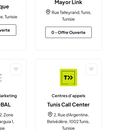
Mayor Link
ique
Rue Talleyrand, Tunis,
e, Tunisie
Tunisie
verte
0
- Offre Ouverte
arketing
Centres d’appels
OBAL
Tunis Call Center
2, Zone
2, Rue d'Argentine,
arguia 1,
Belvédère, 1002 Tunis,
sie
Tunisie