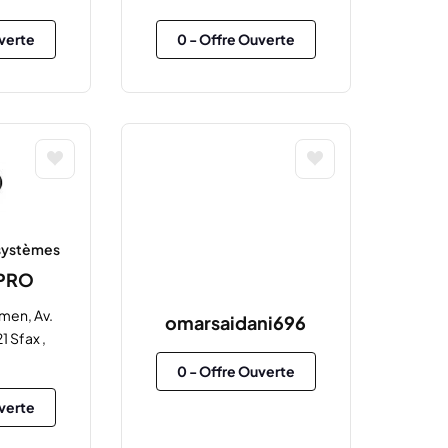
verte
0
- Offre Ouverte
 systèmes
PRO
men, Av.
omarsaidani696
1 Sfax ,
0
- Offre Ouverte
verte