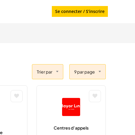
Se connecter
/
S’inscrire
Trier par
9 par page
Centres d’appels
ie