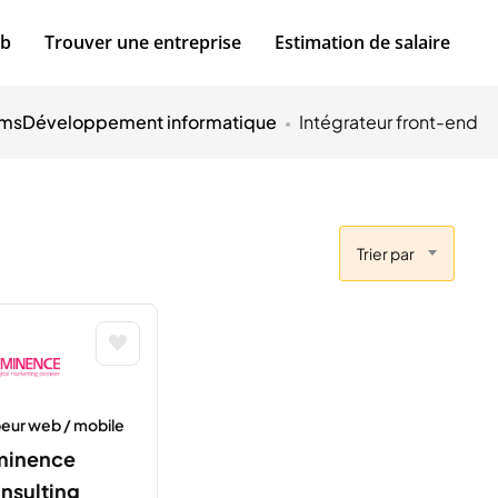
ob
Trouver une entreprise
Estimation de salaire
oms
Développement informatique
Intégrateur front-end
Trier par
eur web / mobile
minence
nsulting