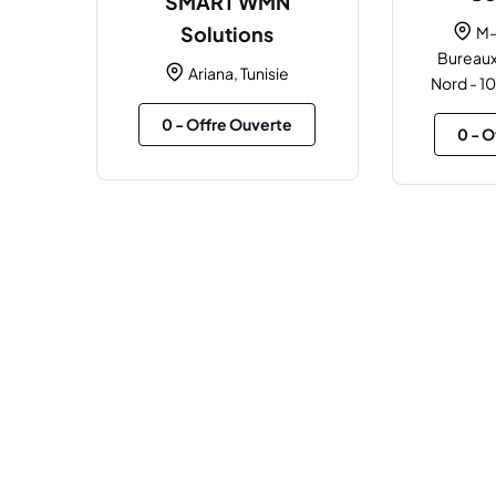
SMART WMN
Solutions
M-
Bureaux
Ariana, Tunisie
Nord - 10
0
- Offre Ouverte
0
- O