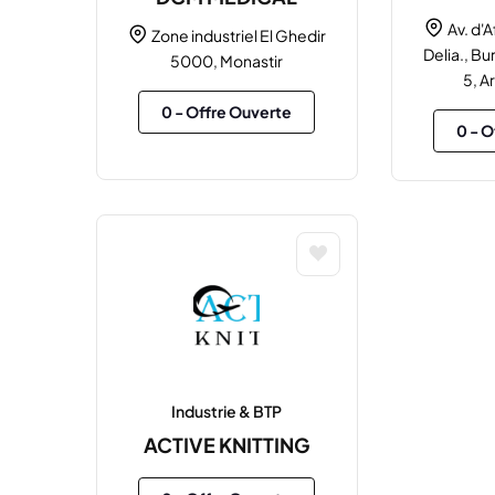
Av. d'
Zone industriel El Ghedir
Delia., B
5000, Monastir
5, A
0
- Offre Ouverte
0
- O
Industrie & BTP
ACTIVE KNITTING