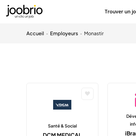
Trouver un j
Accueil
Employeurs
Monastir
Dév
in
Santé & Social
iBra
DCM MEDICAL