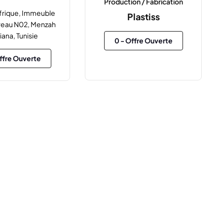
Production / Fabrication
Afrique, Immeuble
Plastiss
ureau N02, Menzah
riana, Tunisie
0
- Offre Ouverte
ffre Ouverte