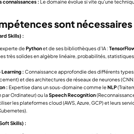
 connaissances :
Le domaine évolue si vite qu’une technique
ompétences sont nécessaires
 Skills) :
 experte de
Python
et de ses bibliothèques d’IA :
TensorFlo
s très solides en algèbre linéaire, probabilités, statistiques 
Learning :
Connaissance approfondie des différents types 
rcement) et des architectures de réseaux de neurones (CNN,
on :
Expertise dans un sous-domaine comme le
NLP
(Traite
n par Ordinateur) ou la
Speech Recognition
(Reconnaissance
tiliser les plateformes cloud (AWS, Azure, GCP) et leurs servic
ubernetes).
ft Skills) :