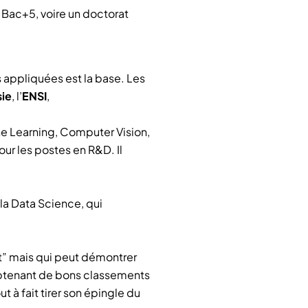
 Bac+5, voire un doctorat
 appliquées est la base. Les
sie
, l’
ENSI
,
ne Learning, Computer Vision,
ur les postes en R&D. Il
la Data Science, qui
ait” mais qui peut démontrer
btenant de bons classements
t à fait tirer son épingle du