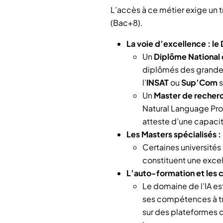
L’accès à ce métier exige un 
(Bac+8).
La voie d’excellence : le
Un
Diplôme National 
diplômés des grande
l’
INSAT
ou
Sup’Com
s
Un
Master de recher
Natural Language Proc
atteste d’une capacit
Les Masters spécialisés :
Certaines universités
constituent une excel
L’auto-formation et les 
Le domaine de l’IA est
ses compétences à tra
sur des plateformes