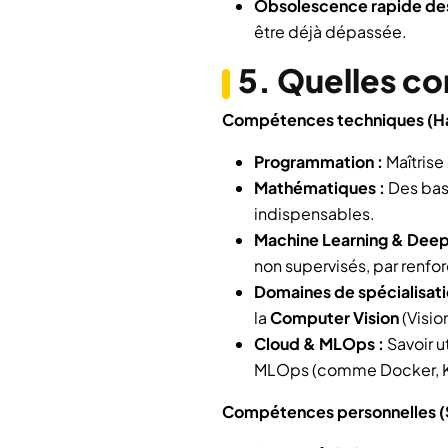
Obsolescence rapide des
être déjà dépassée.
5. Quelles c
Compétences techniques (Hard
Programmation :
Maîtrise
Mathématiques :
Des base
indispensables.
Machine Learning & Deep 
non supervisés, par renfo
Domaines de spécialisati
la
Computer Vision
(Visio
Cloud & MLOps :
Savoir u
MLOps (comme Docker, K
Compétences personnelles (So