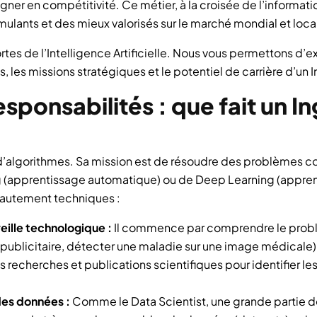
gagner en compétitivité. Ce métier, à la croisée de l’inform
imulants et des mieux valorisés sur le marché mondial et loca
rtes de l’Intelligence Artificielle. Nous vous permettons d’ex
 les missions stratégiques et le potentiel de carrière d’un I
esponsabilités : que fait un I
ur d’algorithmes. Sa mission est de résoudre des problèmes
(apprentissage automatique) ou de Deep Learning (appren
hautement techniques :
eille technologique :
Il commence par comprendre le probl
blicitaire, détecter une maladie sur une image médicale). I
s recherches et publications scientifiques pour identifier le
des données :
Comme le Data Scientist, une grande partie de 