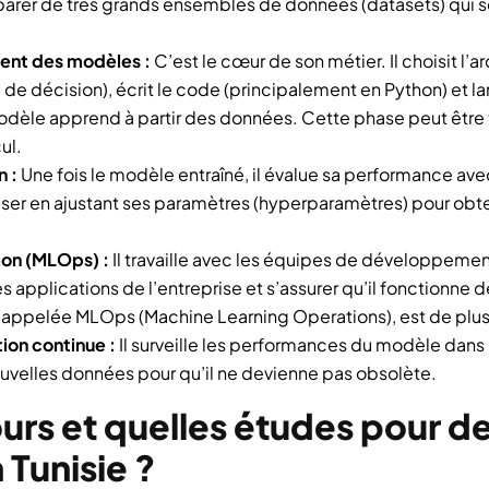
éparer de très grands ensembles de données (datasets) qui ser
ent des modèles :
C’est le cœur de son métier. Il choisit l’
 de décision), écrit le code (principalement en Python) et l
odèle apprend à partir des données. Cette phase peut être 
ul.
n :
Une fois le modèle entraîné, il évalue sa performance ave
iser en ajustant ses paramètres (hyperparamètres) pour obten
on (MLOps) :
Il travaille avec les équipes de développement
s applications de l’entreprise et s’assurer qu’il fonctionne 
, appelée MLOps (Machine Learning Operations), est de plus
ion continue :
Il surveille les performances du modèle dans 
uvelles données pour qu’il ne devienne pas obsolète.
urs et quelles études pour d
 Tunisie ?