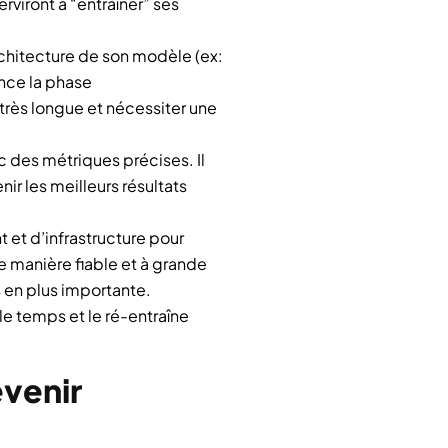
viront à “entraîner” ses
architecture de son modèle (ex:
ance la phase
très longue et nécessiter une
c des métriques précises. Il
ir les meilleurs résultats
 et d’infrastructure pour
de manière fiable et à grande
 en plus importante.
le temps et le ré-entraîne
evenir