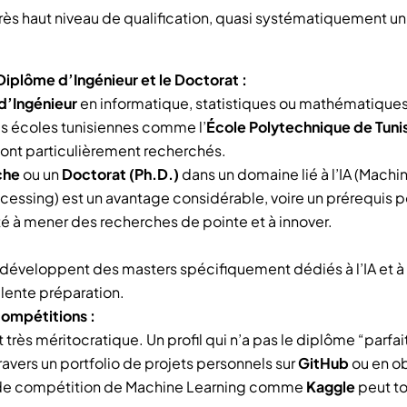
très haut niveau de qualification, quasi systématiquement un
 Diplôme d’Ingénieur et le Doctorat :
d’Ingénieur
en informatique, statistiques ou mathématiques
s écoles tunisiennes comme l’
École Polytechnique de Tuni
ont particulièrement recherchés.
che
ou un
Doctorat (Ph.D.)
dans un domaine lié à l’IA (Machi
essing) est un avantage considérable, voire un prérequis po
é à mener des recherches de pointe et à innover.
 développent des masters spécifiquement dédiés à l’IA et à 
lente préparation.
compétitions :
 très méritocratique. Un profil qui n’a pas le diplôme “parf
vers un portfolio de projets personnels sur
GitHub
ou en o
 de compétition de Machine Learning comme
Kaggle
peut tou