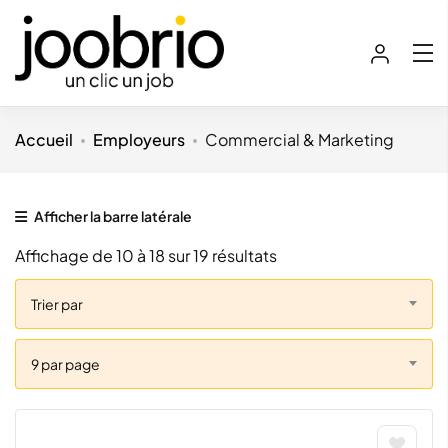
Accueil
Employeurs
Commercial & Marketing
Afficher la barre latérale
Affichage de
10
à
18
sur 19 résultats
Trier par
9 par page