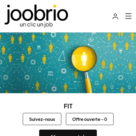
FIT
Suivez-nous
Offre ouverte
-
0