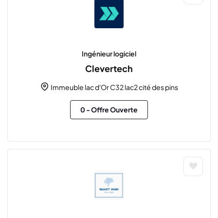
Ingénieur logiciel
Clevertech
Immeuble lac d'Or C32 lac2 cité des pins
0
- Offre Ouverte