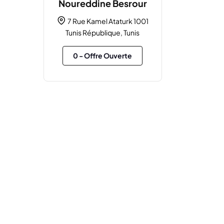
Noureddine Besrour
7 Rue Kamel Ataturk 1001
Tunis République, Tunis
0
- Offre Ouverte