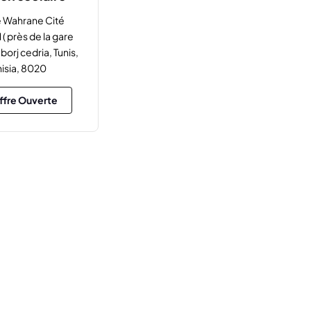
 Wahrane Cité
( près de la gare
orj cedria, Tunis,
nisia, 8020
ffre Ouverte