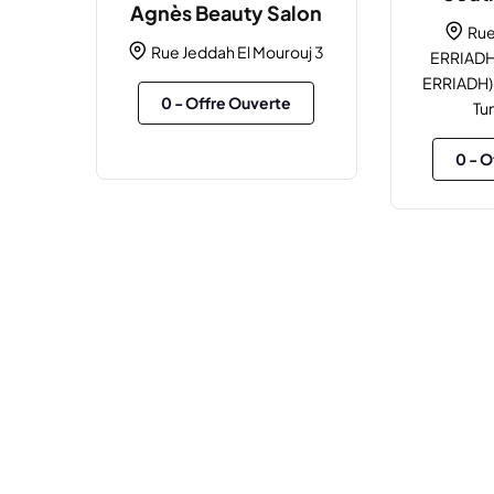
Agnès Beauty Salon
Rue
Rue Jeddah El Mourouj 3
ERRIADH 
ERRIADH) b
0
- Offre Ouverte
Tu
0
- O