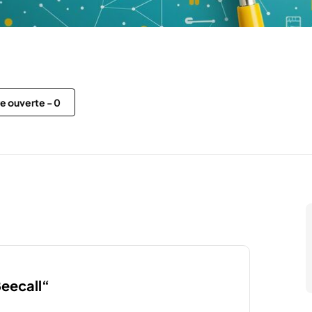
re ouverte
-
0
Beecall“