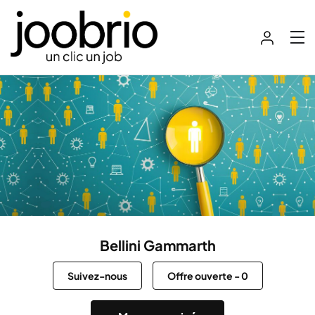
Bellini Gammarth
Suivez-nous
Offre ouverte
-
0