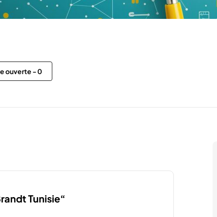
re ouverte
-
0
Brandt Tunisie“