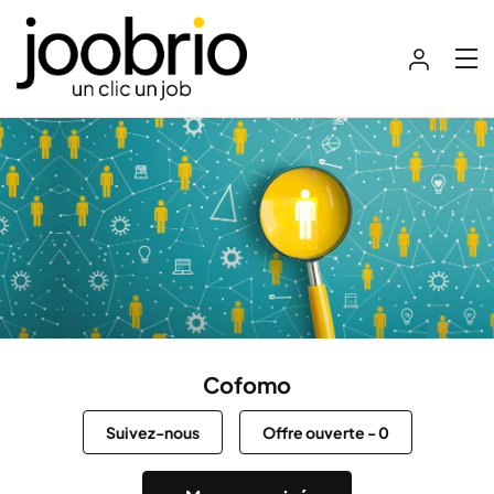
Cofomo
Suivez-nous
Offre ouverte
-
0