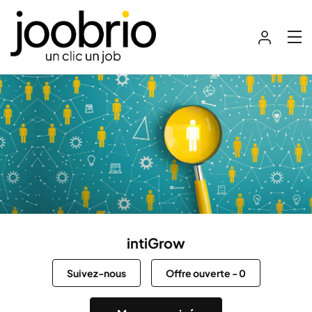
intiGrow
Suivez-nous
Offre ouverte
-
0