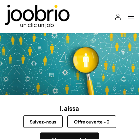
l.aissa
Suivez-nous
Offre ouverte
-
0