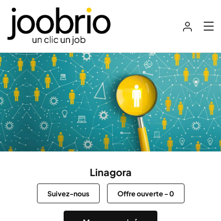
Linagora
Suivez-nous
Offre ouverte
-
0