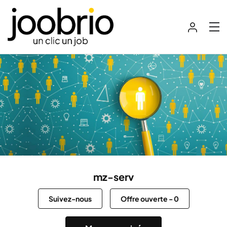
mz-serv
Suivez-nous
Offre ouverte
-
0