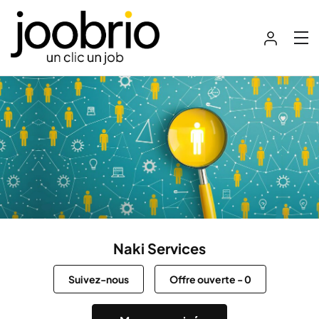
Naki Services
Suivez-nous
Offre ouverte
-
0