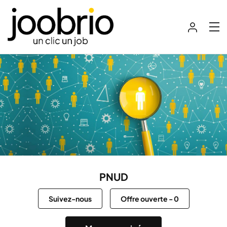
PNUD
Suivez-nous
Offre ouverte
-
0