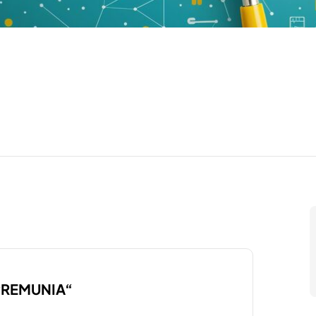
 “PREMUNIA“