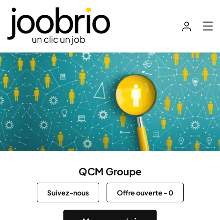
QCM Groupe
Suivez-nous
Offre ouverte
-
0