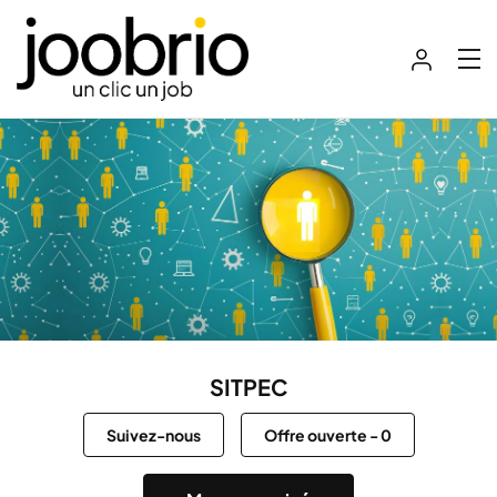
SITPEC
Suivez-nous
Offre ouverte
-
0