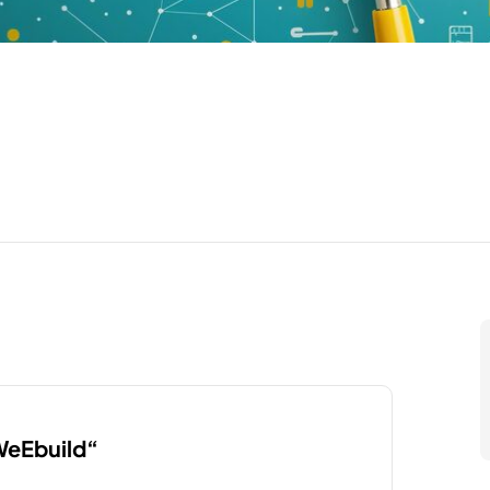
“WeEbuild“