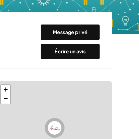
Message privé
Écrire un avis
+
−