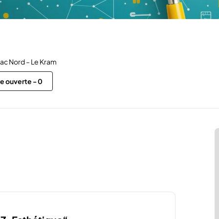
ac Nord – Le Kram
re ouverte
-
0