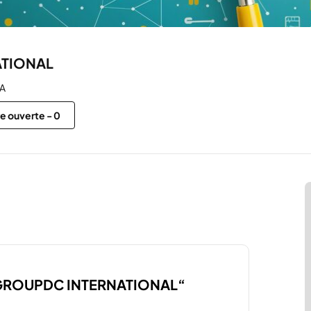
ATIONAL
A
re ouverte
-
0
ur “GROUPDC INTERNATIONAL“