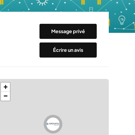
Message privé
Écrire un avis
+
−