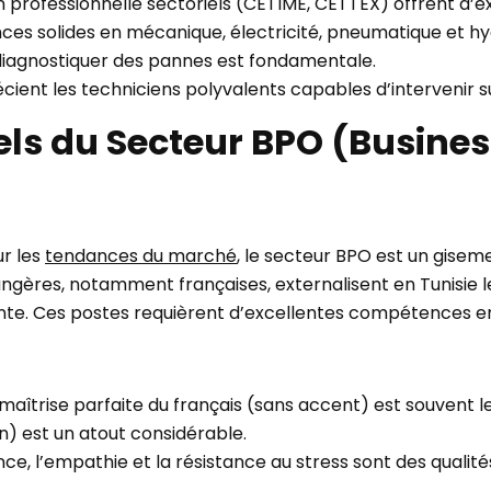
 professionnelle sectoriels (CETIME, CETTEX) offrent d’e
s solides en mécanique, électricité, pneumatique et hyd
 diagnostiquer des pannes est fondamentale.
cient les techniciens polyvalents capables d’intervenir s
nels du Secteur BPO (Busine
r les
tendances du marché
, le secteur BPO est un gisem
angères, notamment françaises, externalisent en Tunisie le
ente. Ces postes requièrent d’excellentes compétences 
aîtrise parfaite du français (sans accent) est souvent le 
en) est un atout considérable.
nce, l’empathie et la résistance au stress sont des qualité