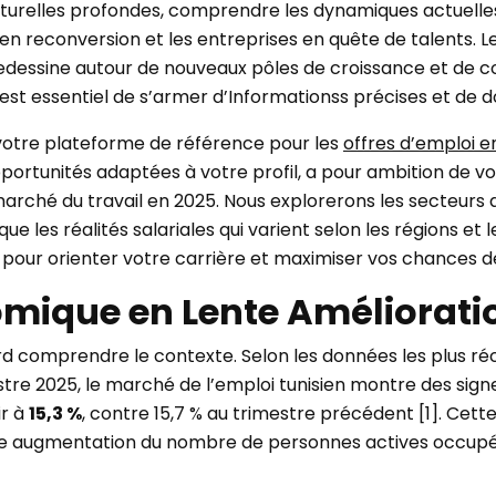
turelles profondes, comprendre les dynamiques actuelles
en reconversion et les entreprises en quête de talents. L
e redessine autour de nouveaux pôles de croissance et d
est essentiel de s’armer d’Informationss précises et de d
 votre plateforme de référence pour les
offres d’emploi e
opportunités adaptées à votre profil, a pour ambition de vo
ché du travail en 2025. Nous explorerons les secteurs qu
ue les réalités salariales qui varient selon les régions et 
e pour orienter votre carrière et maximiser vos chances d
mique en Lente Améliorati
bord comprendre le contexte. Selon les données les plus réc
estre 2025, le marché de l’emploi tunisien montre des si
ir à
15,3 %
, contre 15,7 % au trimestre précédent [1]. Cet
e augmentation du nombre de personnes actives occupées, 