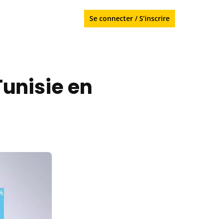
Se connecter
/
S’inscrire
unisie en