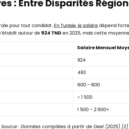
es : Entre Disparités Régio
rale pour tout candidat.
En Tunisie, le salaire
dépend fortem
s’établit autour de
924 TND
en 2025, mais cette moyenne c
Salaire Mensuel Moy
924
493
600 – 800
> 1 500
1 500 – 2 600+
Source : Données compilées à partir de Deel (2025) [2]